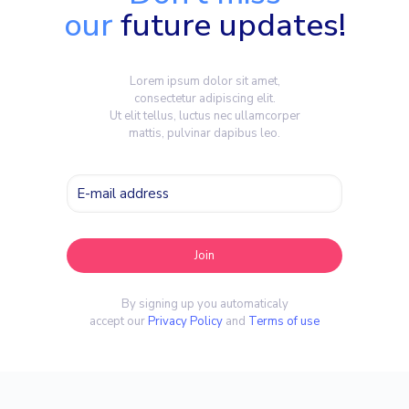
our
future updates!
Lorem ipsum dolor sit amet,
consectetur adipiscing elit.
Ut elit tellus, luctus nec ullamcorper
mattis, pulvinar dapibus leo.
By signing up you automaticaly
accept our
Privacy Policy
and
Terms of use