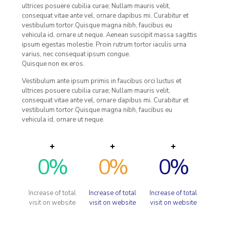
ultrices posuere cubilia curae; Nullam mauris velit,
consequat vitae ante vel, ornare dapibus mi. Curabitur et
vestibulum tortor.Quisque magna nibh, faucibus eu
vehicula id, ornare ut neque. Aenean suscipit massa sagittis
ipsum egestas molestie. Proin rutrum tortor iaculis urna
varius, nec consequat ipsum congue.
Quisque non ex eros.
Vestibulum ante ipsum primis in faucibus orci luctus et
ultrices posuere cubilia curae; Nullam mauris velit,
consequat vitae ante vel, ornare dapibus mi. Curabitur et
vestibulum tortor.Quisque magna nibh, faucibus eu
vehicula id, ornare ut neque.
0
%
0
%
0
%
Increase of total
Increase of total
Increase of total
visit on website
visit on website
visit on website